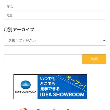
環境
経営
月別アーカイブ
検
索: