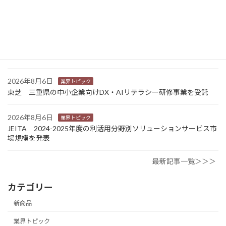
Sansan 店舗や物件ごとに契約書をまとめて管理 「Contract
One」で新機能提供
2026年8月6日
業界トピック
カナオカとRNスマートパッケージング 食品包装分野で業務提
携 社会課題解決型包装の普及目指す
2026年8月6日
業界トピック
東芝 三重県の中小企業向けDX・AIリテラシー研修事業を受託
2026年8月6日
業界トピック
JEITA 2024-2025年度の利活用分野別ソリューションサービス市
場規模を発表
最新記事一覧＞＞＞
カテゴリー
新商品
業界トピック