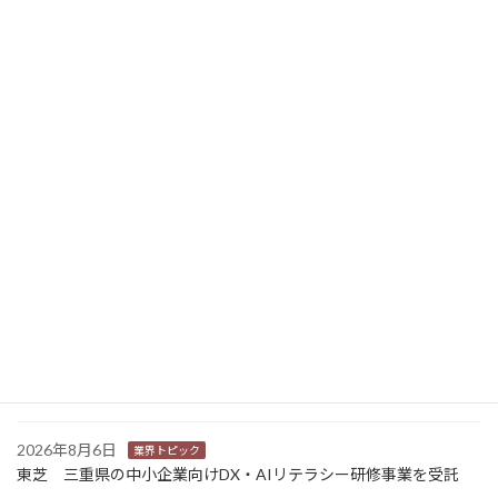
エプソンとNTTデータが中小企業を取り巻く社会課題の解決に向け協業 第１弾は税務申告システム
2023年10月27日
ニュース新着
2026年8月7日
経営
富士フイルムHD 完全子会社富士フイルムBIの株式上場検討開始
2026年8月7日
新商品
Sansan 店舗や物件ごとに契約書をまとめて管理 「Contract
One」で新機能提供
2026年8月6日
業界トピック
カナオカとRNスマートパッケージング 食品包装分野で業務提
携 社会課題解決型包装の普及目指す
2026年8月6日
業界トピック
東芝 三重県の中小企業向けDX・AIリテラシー研修事業を受託