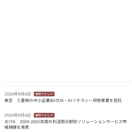
ニュース新着
2026年8月7日
経営
富士フイルムHD 完全子会社富士フイルムBIの株式上場検討開始
2026年8月7日
新商品
Sansan 店舗や物件ごとに契約書をまとめて管理 「Contract
One」で新機能提供
2026年8月6日
業界トピック
カナオカとRNスマートパッケージング 食品包装分野で業務提
携 社会課題解決型包装の普及目指す
2026年8月6日
業界トピック
東芝 三重県の中小企業向けDX・AIリテラシー研修事業を受託
2026年8月6日
業界トピック
JEITA 2024-2025年度の利活用分野別ソリューションサービス市
場規模を発表