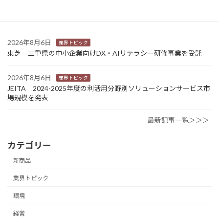
カナオカとRNスマートパッケージング 食品包装分野で業務提
携 社会課題解決型包装の普及目指す
2026年8月6日
業界トピック
東芝 三重県の中小企業向けDX・AIリテラシー研修事業を受託
2026年8月6日
業界トピック
JEITA 2024-2025年度の利活用分野別ソリューションサービス市
場規模を発表
最新記事一覧＞＞＞
カテゴリー
新商品
業界トピック
環境
経営