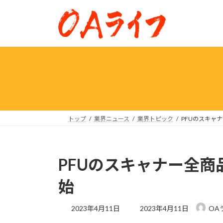
コ
ナ
ン
ビ
テ
ゲ
ン
ー
ツ
シ
へ
ョ
ス
ン
キ
に
ッ
移
プ
動
トップ
業界ニュース
業界トピック
PFUのスキャ
PFUのスキャナー全
始
最
2023年4月11日
2023年4月11日
OA
終