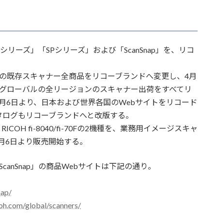
シリーズ」「SPシリーズ」および「ScanSnap」を、リコ
Uの既存スキャナー全商品をリコーブランドへ変更し、4月
めグローバルの全リージョンのスキャナー出荷をすべてリ
月6日より、日本および世界各国のWebサイトをリコード
タログもリコーブランドへと改版する。
 fi-8040/fi-70Fの2機種を、業務用イメージスキャ
ら、4月6日より販売開始する。
anSnap」の商品Webサイトは下記の通り。
nap/
coh.com/global/scanners/