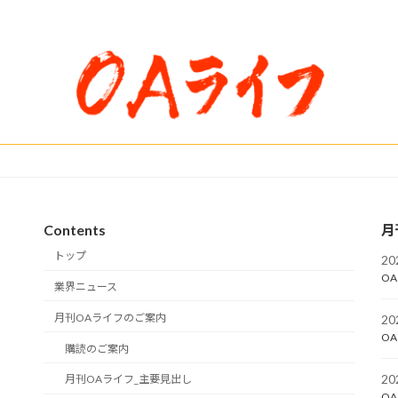
Contents
月
トップ
2
OA
業界ニュース
月刊OAライフのご案内
2
OA
購読のご案内
2
月刊OAライフ_主要見出し
OA