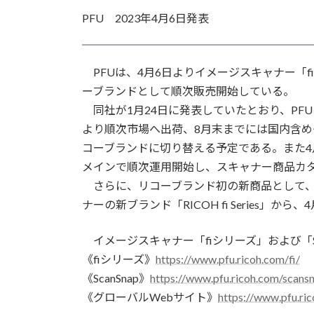
更
PFU 2023年4月6日発表
新
日
時
:
PFUは、4月6日よりイメージスキャナー「fi
ーブランドとして順次販売開始している。
同社が1月24日に発表していたとおり、PF
より順次市場へ出荷、8月末までには国内含
コーブランドに切り替える予定である。また4
メインで順次運用開始し、スキャナー商品カ
さらに、リコーブランド初の新商品として、RICOH
ナーの新ブランド「RICOH fi Series」か
イメージスキャナー「fiシリーズ」および「Sc
《fiシリーズ》
https://www.pfu.ricoh.com/fi/
《ScanSnap》
https://www.pfu.ricoh.com/scans
《グローバルWebサイト》
https://www.pfu.ri