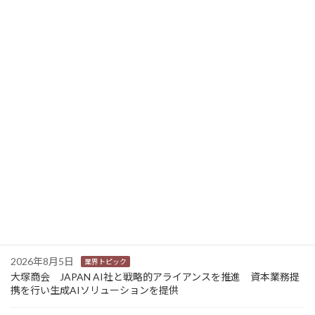
2023年3月31日
ニュース新着
2026年8月6日
業界トピック
JEITA 2024-2025年度の利活用分野別ソリューションサービス市
場規模を発表
2026年8月6日
業界トピック
キヤノン 米国IDC社のレーザープロダクションプリンターベンダ
ー評価で「リーダー」を獲得
2026年8月5日
環境
エプソン 「暑すぎる夏を終わらせるWEEK」に賛同 気候変動を
「自分ごと」に
2026年8月5日
業界トピック
大塚商会 JAPAN AI社と戦略的アライアンスを推進 資本業務提
携を行い生成AIソリューションを提供