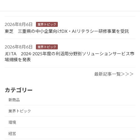
カナオカとRNスマートパッケージング 食品包装分野で業務提
携 社会課題解決型包装の普及目指す
2026年8月6日
業界トピック
東芝 三重県の中小企業向けDX・AIリテラシー研修事業を受託
2026年8月6日
業界トピック
JEITA 2024-2025年度の利活用分野別ソリューションサービス市
場規模を発表
最新記事一覧＞＞＞
カテゴリー
新商品
業界トピック
環境
経営