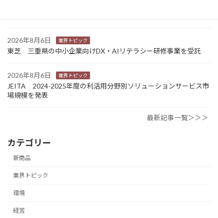
カナオカとRNスマートパッケージング 食品包装分野で業務提
携 社会課題解決型包装の普及目指す
2026年8月6日
業界トピック
東芝 三重県の中小企業向けDX・AIリテラシー研修事業を受託
2026年8月6日
業界トピック
JEITA 2024-2025年度の利活用分野別ソリューションサービス市
場規模を発表
最新記事一覧＞＞＞
カテゴリー
新商品
業界トピック
環境
経営