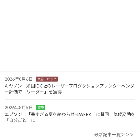
カナオカとRNスマートパッケージング 食品包装分野で業務提
携 社会課題解決型包装の普及目指す
2026年8月6日
業界トピック
東芝 三重県の中小企業向けDX・AIリテラシー研修事業を受託
2026年8月6日
業界トピック
JEITA 2024-2025年度の利活用分野別ソリューションサービス市
場規模を発表
2026年8月6日
業界トピック
キヤノン 米国IDC社のレーザープロダクションプリンターベンダ
ー評価で「リーダー」を獲得
2026年8月5日
環境
エプソン 「暑すぎる夏を終わらせるWEEK」に賛同 気候変動を
「自分ごと」に
最新記事一覧＞＞＞