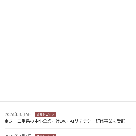
2022年7月27日
ニュース新着
2026年8月7日
経営
富士フイルムHD 完全子会社富士フイルムBIの株式上場検討開始
2026年8月7日
新商品
Sansan 店舗や物件ごとに契約書をまとめて管理 「Contract
One」で新機能提供
2026年8月6日
業界トピック
カナオカとRNスマートパッケージング 食品包装分野で業務提
携 社会課題解決型包装の普及目指す
2026年8月6日
業界トピック
東芝 三重県の中小企業向けDX・AIリテラシー研修事業を受託