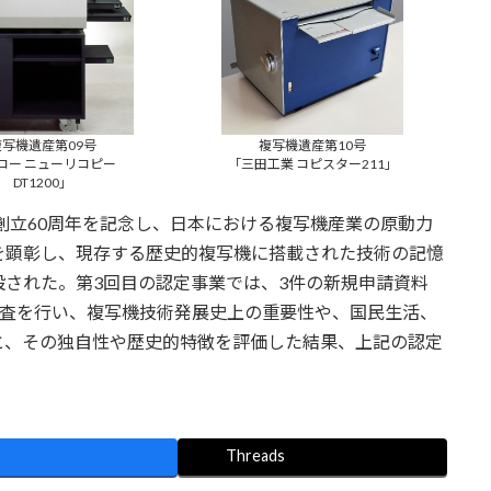
複写機遺産第09号
複写機遺産第10号
コー ニューリコピー
「三田工業 コピスター211」
DT1200」
創立60周年を記念し、日本における複写機産業の原動力
を顕彰し、現存する歴史的複写機に搭載された技術の記憶
された。第3回目の認定事業では、3件の新規申請資料
審査を行い、複写機技術発展史上の重要性や、国民生活、
と、その独自性や歴史的特徴を評価した結果、上記の認定
Threads