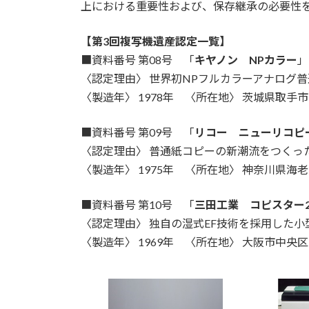
日
上における重要性および、保存継承の必要性
時
:
【第3回複写機遺産認定一覧】
■資料番号 第08号 「
キヤノン NPカラー
」
〈認定理由〉 世界初NPフルカラーアナログ
〈製造年〉 1978年 〈所在地〉 茨城県取手市
■資料番号 第09号 「
リコー ニューリコピーD
〈認定理由〉 普通紙コピーの新潮流をつくっ
〈製造年〉 1975年 〈所在地〉 神奈川県海
■資料番号 第10号 「
三田工業 コピスター2
〈認定理由〉 独自の湿式EF技術を採用した小
〈製造年〉 1969年 〈所在地〉 大阪市中央区