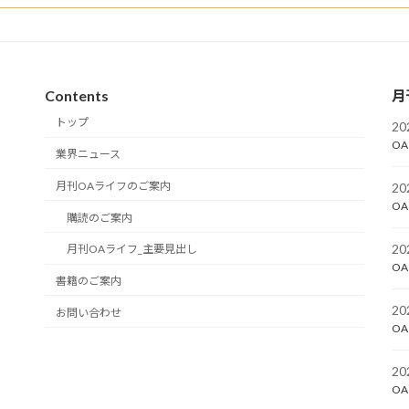
Contents
月
トップ
2
OA
業界ニュース
月刊OAライフのご案内
2
OA
購読のご案内
2
月刊OAライフ_主要見出し
OA
書籍のご案内
2
お問い合わせ
OA
2
OA