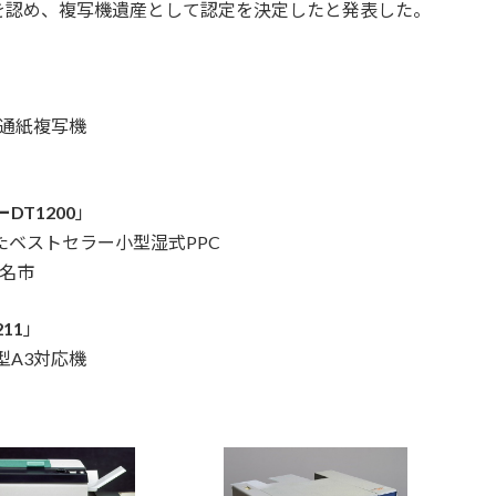
を認め、複写機遺産として認定を決定したと発表した。
普通紙複写機
T1200
」
たベストセラー小型湿式PPC
老名市
11
」
型A3対応機