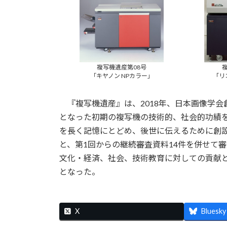
複写機遺産第08号
「キヤノン NPカラー」
「リ
『複写機遺産』は、2018年、日本画像学会
となった初期の複写機の技術的、社会的功績
を長く記憶にとどめ、後世に伝えるために創設
と、第1回からの継続審査資料14件を併せて
文化・経済、社会、技術教育に対しての貢献
となった。
X
Bluesky