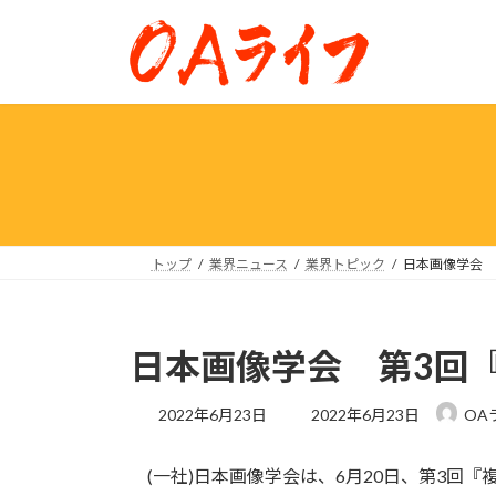
コ
ナ
ン
ビ
テ
ゲ
ン
ー
ツ
シ
へ
ョ
ス
ン
キ
に
ッ
移
プ
動
トップ
業界ニュース
業界トピック
日本画像学会 
日本画像学会 第3回
最
2022年6月23日
2022年6月23日
OA
終
更
(一社)日本画像学会は、6月20日、第3回
新