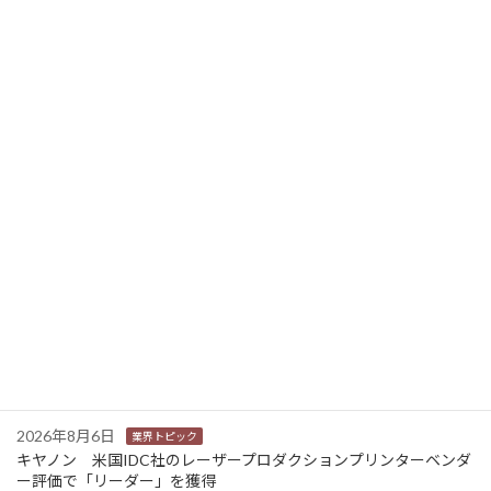
エプソンアトミックス 不要な金属を原料として資源化する新工場が竣工
2025年6月10日
ニュース新着
2026年8月6日
業界トピック
カナオカとRNスマートパッケージング 食品包装分野で業務提
携 社会課題解決型包装の普及目指す
2026年8月6日
業界トピック
東芝 三重県の中小企業向けDX・AIリテラシー研修事業を受託
2026年8月6日
業界トピック
JEITA 2024-2025年度の利活用分野別ソリューションサービス市
場規模を発表
2026年8月6日
業界トピック
キヤノン 米国IDC社のレーザープロダクションプリンターベンダ
ー評価で「リーダー」を獲得