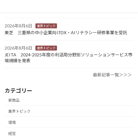
カナオカとRNスマートパッケージング 食品包装分野で業務提
携 社会課題解決型包装の普及目指す
2026年8月6日
業界トピック
東芝 三重県の中小企業向けDX・AIリテラシー研修事業を受託
2026年8月6日
業界トピック
JEITA 2024-2025年度の利活用分野別ソリューションサービス市
場規模を発表
最新記事一覧＞＞＞
カテゴリー
新商品
業界トピック
環境
経営