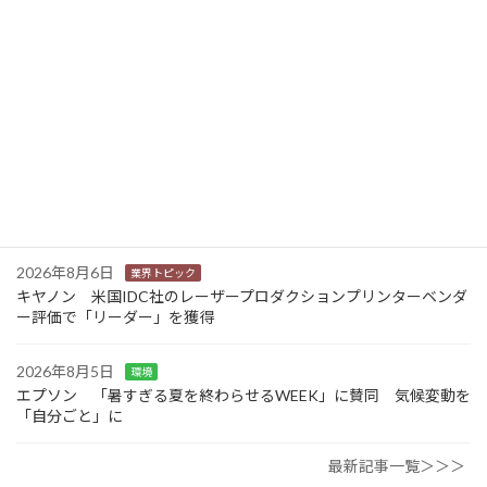
カナオカとRNスマートパッケージング 食品包装分野で業務提
携 社会課題解決型包装の普及目指す
2026年8月6日
業界トピック
東芝 三重県の中小企業向けDX・AIリテラシー研修事業を受託
2026年8月6日
業界トピック
JEITA 2024-2025年度の利活用分野別ソリューションサービス市
場規模を発表
2026年8月6日
業界トピック
キヤノン 米国IDC社のレーザープロダクションプリンターベンダ
ー評価で「リーダー」を獲得
2026年8月5日
環境
エプソン 「暑すぎる夏を終わらせるWEEK」に賛同 気候変動を
「自分ごと」に
最新記事一覧＞＞＞