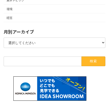
業界トピック
環境
経営
月別アーカイブ
検
索: