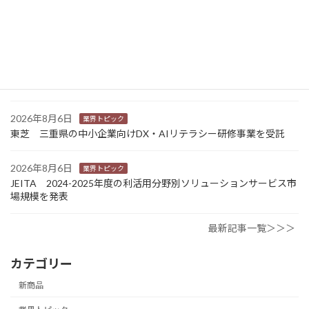
Sansan 店舗や物件ごとに契約書をまとめて管理 「Contract
One」で新機能提供
2026年8月6日
業界トピック
カナオカとRNスマートパッケージング 食品包装分野で業務提
携 社会課題解決型包装の普及目指す
2026年8月6日
業界トピック
東芝 三重県の中小企業向けDX・AIリテラシー研修事業を受託
2026年8月6日
業界トピック
JEITA 2024-2025年度の利活用分野別ソリューションサービス市
場規模を発表
最新記事一覧＞＞＞
カテゴリー
新商品