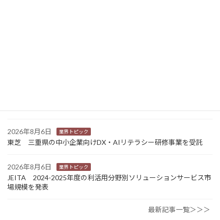
2026年8月7日
経営
富士フイルムHD 完全子会社富士フイルムBIの株式上場検討開始
2026年8月7日
新商品
Sansan 店舗や物件ごとに契約書をまとめて管理 「Contract
One」で新機能提供
2026年8月6日
業界トピック
カナオカとRNスマートパッケージング 食品包装分野で業務提
携 社会課題解決型包装の普及目指す
2026年8月6日
業界トピック
東芝 三重県の中小企業向けDX・AIリテラシー研修事業を受託
2026年8月6日
業界トピック
JEITA 2024-2025年度の利活用分野別ソリューションサービス市
場規模を発表
最新記事一覧＞＞＞