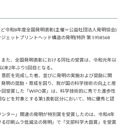
ど令和8年度全国発明表彰(主催＝公益社団法人発明協会)
ットプリントヘッド構造の発明(特許 第 5958568
また、全国発明表彰における同社の受賞は、令和元年以
以来2年ぶり5回目となる。
意匠を完成した者、並びに発明の実施および奨励に関
、発明の奨励・育成を図り、我が国の科学技術の向上と産
回受賞した「WIPO賞」は、科学技術的に秀でた進歩性
明などを対象とする第1表彰区分において、特に優秀と認
ンター」関連の発明が特別賞を受賞したのは、令和4年
ける印刷ムラ低減法の発明」で「文部科学大臣賞」を受賞