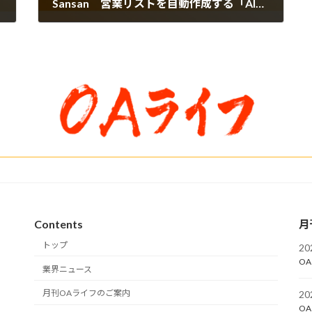
Sansan 営業リストを自動作成する「AI企業リストメーカー」を実装
2026年6月23日
Contents
月
トップ
2
OA
業界ニュース
月刊OAライフのご案内
2
OA