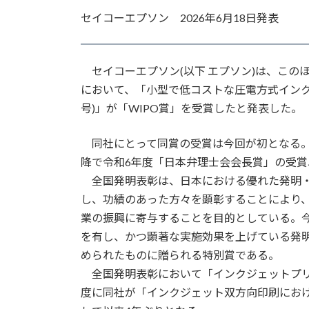
更
セイコーエプソン 2026年6月18日発表
新
日
時
:
セイコーエプソン(以下 エプソン)は、このほ
において、「小型で低コストな圧電方式インクジェ
号)」が「WIPO賞」を受賞したと発表した。
同社にとって同賞の受賞は今回が初となる。
降で令和6年度「日本弁理士会会長賞」の受賞
全国発明表彰は、日本における優れた発明・
し、功績のあった方々を顕彰することにより
業の振興に寄与することを目的としている。今
を有し、かつ顕著な実施効果を上げている発
められたものに贈られる特別賞である。
全国発明表彰において「インクジェットプリ
度に同社が「インクジェット双方向印刷にお