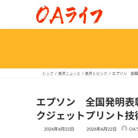
コ
ナ
ン
ビ
テ
ゲ
ン
ー
ツ
シ
へ
ョ
ス
ン
キ
に
ッ
移
プ
動
トップ
業界ニュース
業界トピック
エプソン 全国
エプソン 全国発明表
クジェットプリント技
最
2026年6月22日
2026年6月22日
OA
終