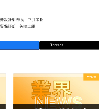
開発設計部 部長 平井栄樹
S品質保証部 矢崎士郎
Threads
次の記事