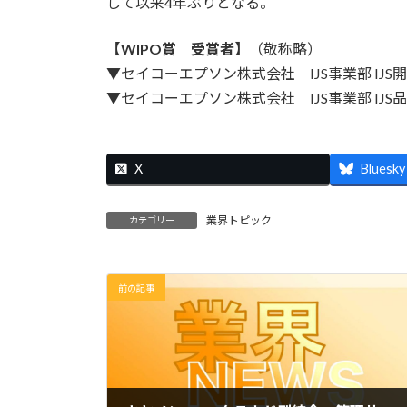
して以来4年ぶりとなる。
【WIPO賞 受賞者】
（敬称略）
▼セイコーエプソン株式会社 IJS事業部 IJS
▼セイコーエプソン株式会社 IJS事業部 IJ
X
Bluesky
業界トピック
カテゴリー
前の記事