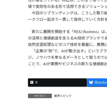
場で実効性のある形で活用できるソリューシ
今回のリブランディングは、こうした取り組
ークフロー起点で一貫して提供していく方針
新たに展開を開始する「REiLI Busines
の活用と価値創造を支えるAI技術ブランドで
自然言語処理などのコア技術を基盤に、業務に
「企業の”知”で、AIが動き出す」というブ
ジ、ノウハウを単なるデータとして扱うので
ことで、AIが業務やビジネスの新たな価値創
X
Bluesky
業界トピック
カテゴリー