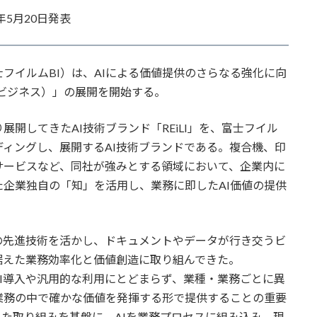
5月20日発表
イルムBI）は、AIによる価値提供のさらなる強化に向
レイリ ビジネス）」の展開を開始する。
5月より展開してきたAI技術ブランド「REiLI」を、富士フイル
ディングし、展開するAI技術ブランドである。複合機、印
サービスなど、同社が強みとする領域において、企業内に
企業独自の「知」を活用し、業務に即したAI価値の提供
の先進技術を活かし、ドキュメントやデータが行き交うビ
据えた業務効率化と価値創造に取り組んできた。
I導入や汎用的な利用にとどまらず、業種・業務ごとに異
業務の中で確かな価値を発揮する形で提供することの重要
た取り組みを基盤に、AIを業務プロセスに組み込み、現