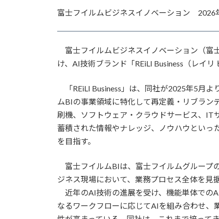
更
富士フイルムビジネスイノベーション 2026年
新
日
時
:
富士フイルムビジネスイノベーション（富士フ
け、AI技術ブランド「REiLI Business（
「REiLI Business」は、同社が2025年
ムBIの事業領域に特化して再定義・リブラン
刷機、ソフトウェア・クラウドサービス、IT
蓄積された情報やナレッジ、ノウハウといった
を目指す。
富士フイルムBIは、富士フイルムグループ
ジネス現場において、業務プロセス全体を見
近年のAI技術の進展を受け、機能単体でのA
なるワークフローに応じてAIを組み合わせ、
性が高まっている。同社は、これまで培ってき