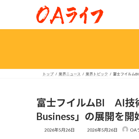
コ
ナ
ン
ビ
テ
ゲ
ン
ー
ツ
シ
へ
ョ
ス
ン
キ
に
ッ
移
プ
動
トップ
業界ニュース
業界トピック
富士フイルムBI 
富士フイルムBI AI技術
Business」の展開を開
最
2026年5月26日
2026年5月26日
OA
終