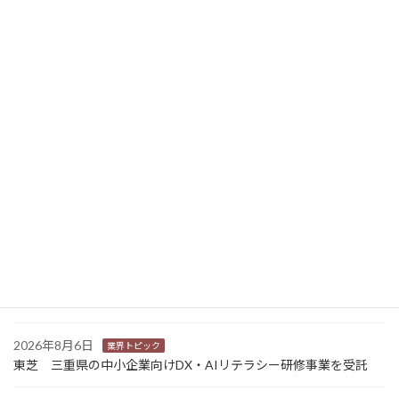
エプソン 第34回「地球環境大賞」の経済産業大臣賞を受賞 乾式オフィス製紙機「PaperLab」で
2026年3月6日
ニュース新着
2026年8月7日
経営
富士フイルムHD 完全子会社富士フイルムBIの株式上場検討開始
2026年8月7日
新商品
Sansan 店舗や物件ごとに契約書をまとめて管理 「Contract
One」で新機能提供
2026年8月6日
業界トピック
カナオカとRNスマートパッケージング 食品包装分野で業務提
携 社会課題解決型包装の普及目指す
2026年8月6日
業界トピック
東芝 三重県の中小企業向けDX・AIリテラシー研修事業を受託