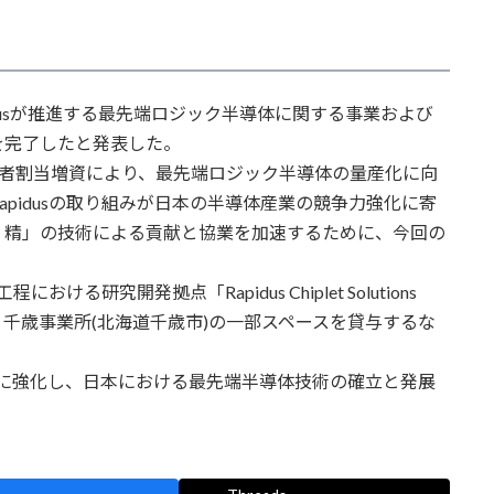
idusが推進する最先端ロジック半導体に関する事業および
を完了したと発表した。
第三者割当増資により、最先端ロジック半導体の量産化に向
pidusの取り組みが日本の半導体産業の競争力強化に寄
・精」の技術による貢献と協業を加速するために、今回の
る研究開発拠点「Rapidus Chiplet Solutions
ソン・千歳事業所(北海道千歳市)の一部スペースを貸与するな
さらに強化し、日本における最先端半導体技術の確立と発展