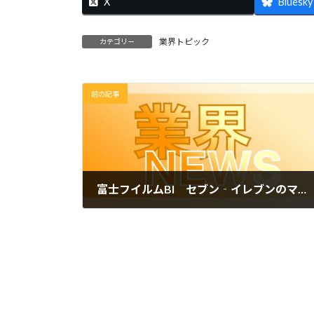
X
Bluesky
業界トピック
カテゴリー
前の記事
富士フイルムBI セブン‐イレブンのマルチコピー機から印刷を便利に AI活用した支援機能の開発に着手
2026年3月3日