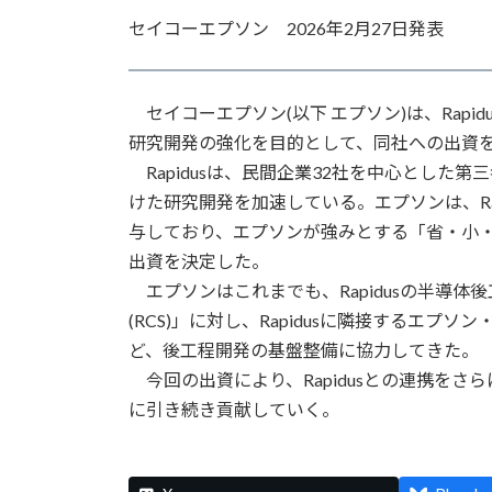
更
セイコーエプソン 2026年2月27日発表
新
日
時
:
セイコーエプソン(以下 エプソン)は、Rap
研究開発の強化を目的として、同社への出資
Rapidusは、民間企業32社を中心とした
けた研究開発を加速している。エプソンは、Ra
与しており、エプソンが強みとする「省・小
出資を決定した。
エプソンはこれまでも、Rapidusの半導体後工程におけ
(RCS)」に対し、Rapidusに隣接するエプ
ど、後工程開発の基盤整備に協力してきた。
今回の出資により、Rapidusとの連携を
に引き続き貢献していく。