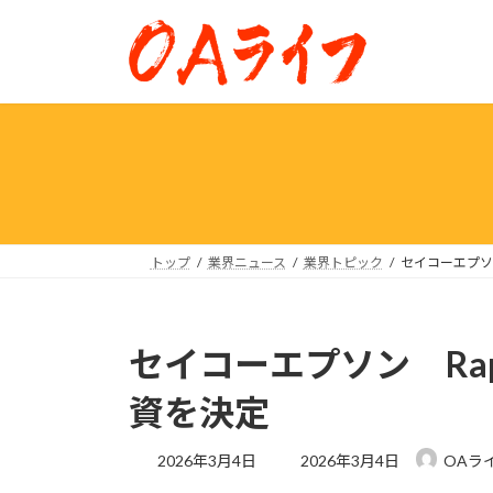
コ
ナ
ン
ビ
テ
ゲ
ン
ー
ツ
シ
へ
ョ
ス
ン
キ
に
ッ
移
プ
動
トップ
業界ニュース
業界トピック
セイコーエプソ
セイコーエプソン Ra
資を決定
最
2026年3月4日
2026年3月4日
OAラ
終