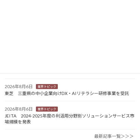
2026年8月7日
経営
富士フイルムHD 完全子会社富士フイルムBIの株式上場検討開始
2026年8月7日
新商品
Sansan 店舗や物件ごとに契約書をまとめて管理 「Contract
One」で新機能提供
2026年8月6日
業界トピック
カナオカとRNスマートパッケージング 食品包装分野で業務提
携 社会課題解決型包装の普及目指す
2026年8月6日
業界トピック
東芝 三重県の中小企業向けDX・AIリテラシー研修事業を受託
2026年8月6日
業界トピック
JEITA 2024-2025年度の利活用分野別ソリューションサービス市
場規模を発表
最新記事一覧＞＞＞