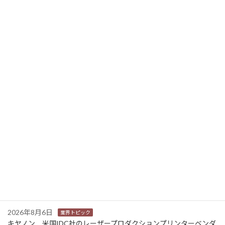
リコー山下会長がJCLP共同代表として、気候変動問題への科学的分析の活性化を環境省に提言
2023年6月27日
ニュース新着
2026年8月6日
業界トピック
カナオカとRNスマートパッケージング 食品包装分野で業務提
携 社会課題解決型包装の普及目指す
2026年8月6日
業界トピック
東芝 三重県の中小企業向けDX・AIリテラシー研修事業を受託
2026年8月6日
業界トピック
JEITA 2024-2025年度の利活用分野別ソリューションサービス市
場規模を発表
2026年8月6日
業界トピック
キヤノン 米国IDC社のレーザープロダクションプリンターベンダ