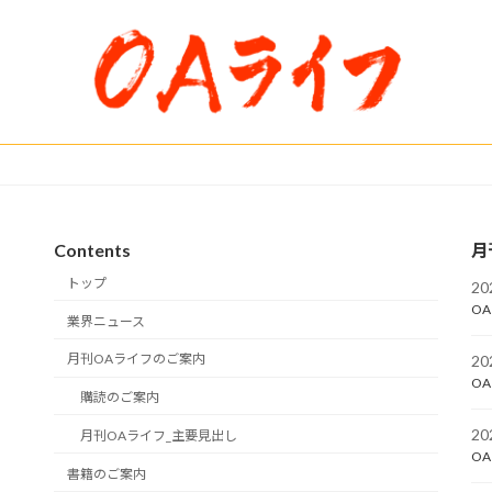
Contents
月
トップ
2
OA
業界ニュース
月刊OAライフのご案内
2
OA
購読のご案内
2
月刊OAライフ_主要見出し
OA
書籍のご案内