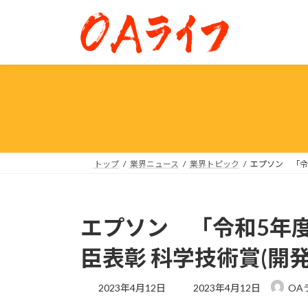
コ
ナ
ン
ビ
テ
ゲ
ン
ー
ツ
シ
へ
ョ
ス
ン
キ
に
ッ
移
プ
動
トップ
業界ニュース
業界トピック
エプソン 「令
エプソン 「令和5年
臣表彰 科学技術賞(開
最
2023年4月12日
2023年4月12日
OA
終