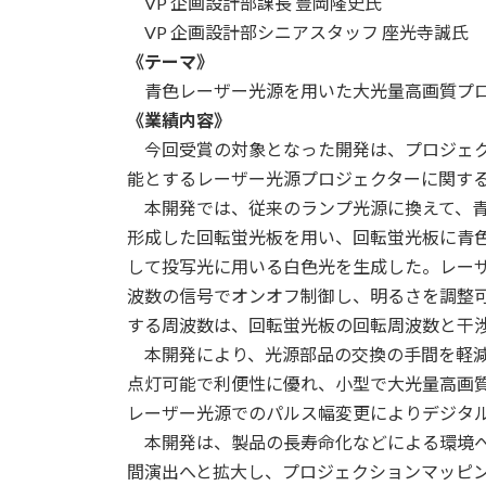
VP 企画設計部課長 豊岡隆史氏
VP 企画設計部シニアスタッフ 座光寺誠氏
《テーマ》
青色レーザー光源を用いた大光量高画質プロ
《業績内容》
今回受賞の対象となった開発は、プロジェク
能とするレーザー光源プロジェクターに関す
本開発では、従来のランプ光源に換えて、青
形成した回転蛍光板を用い、回転蛍光板に青
して投写光に用いる白色光を生成した。レー
波数の信号でオンオフ制御し、明るさを調整
する周波数は、回転蛍光板の回転周波数と干
本開発により、光源部品の交換の手間を軽減
点灯可能で利便性に優れ、小型で大光量高画
レーザー光源でのパルス幅変更によりデジタ
本開発は、製品の長寿命化などによる環境へ
間演出へと拡大し、プロジェクションマッピ