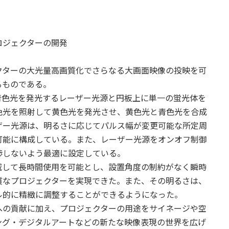
ジェクターの開発
ターの大光量高画質化でさらなる大画面映像の投映を可
るものである。
色光を発光するレーザー光源と円板上に単一の蛍光体を
色光を照射して黄色光を発光させ、黄色光と青色光を合成
ザー光源は、明るさに応じてパルス幅が変更可能な所定周
可能に構成している。また、レーザー光源をオンオフ制御
渉しないよう最適に設定している。
して長時間使用を可能とし、設置角度の制約がなく瞬時
質なプロジェクターを実現できた。また、その明るさは、
ル的に精緻に調整することができるようになった。
の貢献に加え、プロジェクターの用途をサイネージや空
ング・デジタルアートなどの新たな映像表現の世界を広げ