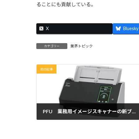
ることにも貢献している。
X
Bluesky
業界トピック
カテゴリー
前の記事
PFU 業務用イメージスキャナーの新ブランド「RICOH fi Series」2機種を発売
2023年4月11日