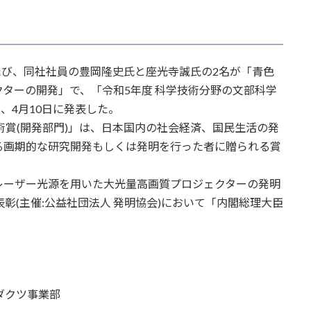
たび、同社社員の豊岡隆史氏と座光寺誠氏の2名が「青色
ターの開発」で、「令和5年度 科学技術分野の文部科学
、4月10日に発表した。
賞(開発部門)」は、日本国内の社会経済、国民生活の発
る画期的な研究開発もしくは発明を行った者に贈られる賞
ーザー光源を用いた大光量高画質プロジェクターの発明
明表彰(主催:公益社団法人 発明協会)において「内閣総理大臣
ダクツ事業部