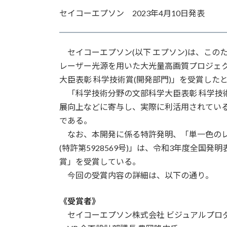
更
セイコーエプソン 2023年4月10日発表
新
日
時
:
セイコーエプソン(以下 エプソン)は、この
レーザー光源を用いた大光量高画質プロジェク
大臣表彰 科学技術賞(開発部門)」を受賞したと
「科学技術分野の文部科学大臣表彰 科学技術
展向上などに寄与し、実際に利活用されてい
である。
なお、本開発に係る特許発明、「単一色のレ
(特許第5928569号)」は、令和3年度全国発
賞」を受賞している。
今回の受賞内容の詳細は、以下の通り。
《受賞者》
セイコーエプソン株式会社 ビジュアルプロ