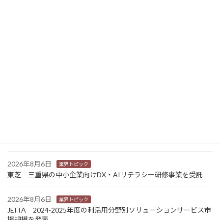
ニュース新着
2026年8月7日
経営
富士フイルムHD 完全子会社富士フイルムBIの株式上場検討開始
2026年8月7日
新商品
Sansan 店舗や物件ごとに契約書をまとめて管理 「Contract
One」で新機能提供
2026年8月6日
業界トピック
カナオカとRNスマートパッケージング 食品包装分野で業務提
携 社会課題解決型包装の普及目指す
2026年8月6日
業界トピック
東芝 三重県の中小企業向けDX・AIリテラシー研修事業を受託
2026年8月6日
業界トピック
JEITA 2024-2025年度の利活用分野別ソリューションサービス市
場規模を発表