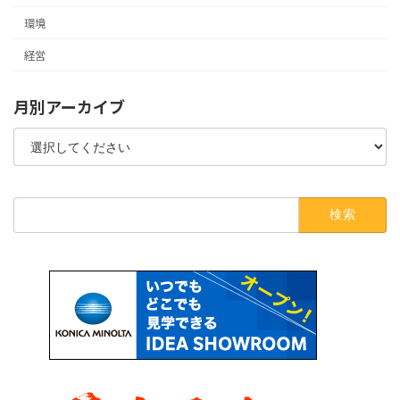
環境
経営
月別アーカイブ
検
索: