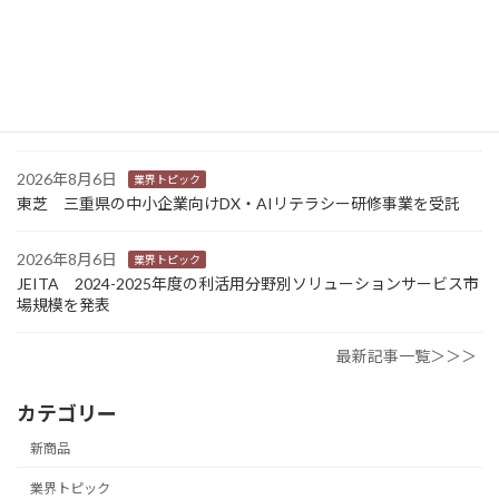
Sansan 店舗や物件ごとに契約書をまとめて管理 「Contract
One」で新機能提供
2026年8月6日
業界トピック
カナオカとRNスマートパッケージング 食品包装分野で業務提
携 社会課題解決型包装の普及目指す
2026年8月6日
業界トピック
東芝 三重県の中小企業向けDX・AIリテラシー研修事業を受託
2026年8月6日
業界トピック
JEITA 2024-2025年度の利活用分野別ソリューションサービス市
場規模を発表
最新記事一覧＞＞＞
カテゴリー
新商品
業界トピック