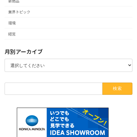
新商品
業界トピック
環境
経営
月別アーカイブ
検
索: