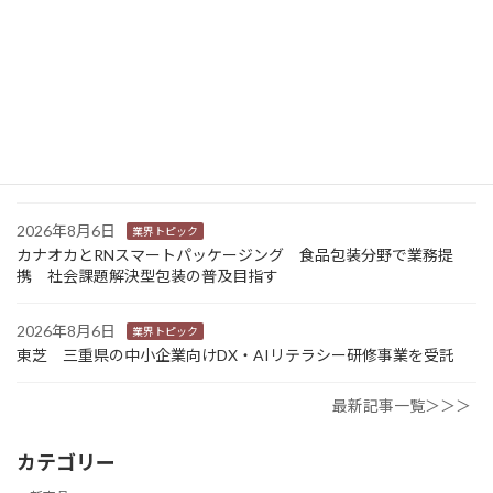
2026年8月7日
経営
富士フイルムHD 完全子会社富士フイルムBIの株式上場検討開始
2026年8月7日
新商品
Sansan 店舗や物件ごとに契約書をまとめて管理 「Contract
One」で新機能提供
2026年8月6日
業界トピック
カナオカとRNスマートパッケージング 食品包装分野で業務提
携 社会課題解決型包装の普及目指す
2026年8月6日
業界トピック
東芝 三重県の中小企業向けDX・AIリテラシー研修事業を受託
最新記事一覧＞＞＞
カテゴリー