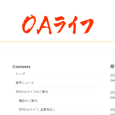
Contents
月
トップ
2
OA
業界ニュース
月刊OAライフのご案内
2
OA
購読のご案内
2
月刊OAライフ_主要見出し
OA