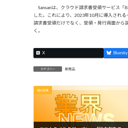
更
Sansanは、クラウド請求書受領サービス「B
新
日
した。これにより、2023年10月に導入される
時
請求書受領だけでなく、受領・発行両面から
:
く。
X
Bluesky
新商品
カテゴリー
前の記事