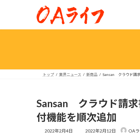
コ
ナ
ン
ビ
テ
ゲ
ン
ー
ツ
シ
へ
ョ
ス
ン
キ
に
ッ
移
プ
動
トップ
業界ニュース
新商品
Sansan クラウ
Sansan クラウド
付機能を順次追加
最
2022年2月4日
2022年2月12日
OA
終