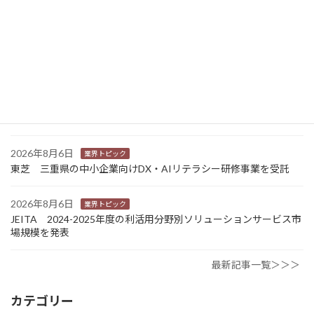
2026年8月7日
新商品
Sansan 店舗や物件ごとに契約書をまとめて管理 「Contract
One」で新機能提供
2026年8月6日
業界トピック
カナオカとRNスマートパッケージング 食品包装分野で業務提
携 社会課題解決型包装の普及目指す
2026年8月6日
業界トピック
東芝 三重県の中小企業向けDX・AIリテラシー研修事業を受託
2026年8月6日
業界トピック
JEITA 2024-2025年度の利活用分野別ソリューションサービス市
場規模を発表
最新記事一覧＞＞＞
カテゴリー