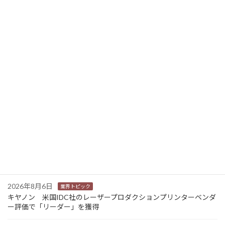
2023年4月14日
ニュース新着
2026年8月6日
業界トピック
カナオカとRNスマートパッケージング 食品包装分野で業務提
携 社会課題解決型包装の普及目指す
2026年8月6日
業界トピック
東芝 三重県の中小企業向けDX・AIリテラシー研修事業を受託
2026年8月6日
業界トピック
JEITA 2024-2025年度の利活用分野別ソリューションサービス市
場規模を発表
2026年8月6日
業界トピック
キヤノン 米国IDC社のレーザープロダクションプリンターベンダ
ー評価で「リーダー」を獲得