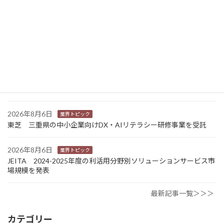
2026年8月7日
新商品
Sansan 店舗や物件ごとに契約書をまとめて管理 「Contract
One」で新機能提供
2026年8月6日
業界トピック
カナオカとRNスマートパッケージング 食品包装分野で業務提
携 社会課題解決型包装の普及目指す
2026年8月6日
業界トピック
東芝 三重県の中小企業向けDX・AIリテラシー研修事業を受託
2026年8月6日
業界トピック
JEITA 2024-2025年度の利活用分野別ソリューションサービス市
場規模を発表
最新記事一覧＞＞＞
カテゴリー