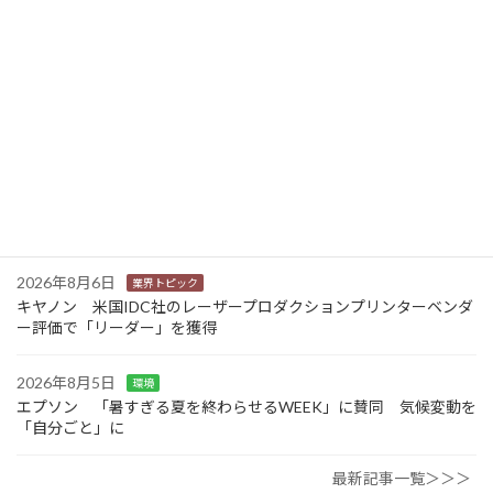
2026年8月6日
業界トピック
カナオカとRNスマートパッケージング 食品包装分野で業務提
携 社会課題解決型包装の普及目指す
2026年8月6日
業界トピック
東芝 三重県の中小企業向けDX・AIリテラシー研修事業を受託
2026年8月6日
業界トピック
JEITA 2024-2025年度の利活用分野別ソリューションサービス市
場規模を発表
2026年8月6日
業界トピック
キヤノン 米国IDC社のレーザープロダクションプリンターベンダ
ー評価で「リーダー」を獲得
2026年8月5日
環境
エプソン 「暑すぎる夏を終わらせるWEEK」に賛同 気候変動を
「自分ごと」に
最新記事一覧＞＞＞