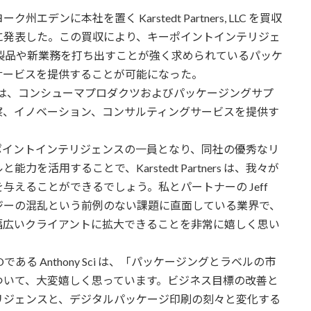
に本社を置く Karstedt Partners, LLC を買収
日)に発表した。この買収により、キーポイントインテリジェ
製品や新業務を打ち出すことが強く求められているパッケ
サービスを提供することが可能になった。
rs, LLC は、コンシューマプロダクツおよびパッケージングサプ
察、イノベーション、コンサルティングサービスを提供す
は、「キーポイントインテリジェンスの一員となり、同社の優秀なリ
活用することで、Karstedt Partners は、我々が
えることができるでしょう。私とパートナーの Jeff
クノロジーの混乱という前例のない課題に直面している業界で、
幅広いクライアントに拡大できることを非常に嬉しく思い
 Anthony Sci は、「パッケージングとラベルの市
ついて、大変嬉しく思っています。ビジネス目標の改善と
リジェンスと、デジタルパッケージ印刷の刻々と変化する