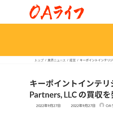
コ
ナ
ン
ビ
テ
ゲ
ン
ー
ツ
シ
へ
ョ
ス
ン
キ
に
ッ
移
プ
動
トップ
業界ニュース
経営
キーポイントインテリジェンスが
キーポイントインテリジェ
Partners, LLC の買収
最
2022年9月27日
2022年9月27日
OA
終