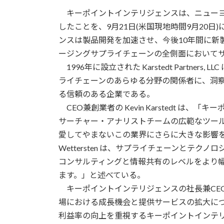
更
キーポイントインテリジェンスは、ニューヨーク州エデン
新
日
したことを、9月21日(米国現地時間9月20
時
ンスは製品開発を加速させ、今後10年間に新
:
ージングサプライチェーンの全側面において
1996年に設立された Karstedt Partne
ライチェーンのあらゆる分野の関係者に、洞
る信頼のある企業である。
CEO兼創業者の Kevin Karstedt 
サーチャー・アナリストチームの広範なツールと能力を
愛してやまないこの業界にさらに大きな影響を与
Wettersten は、サプライチェーンとテ
コンサルティングと情報共有のレベルをより
ます。」と述べている。
キーポイントインテリジェンスの社長兼CEOである
場における成長機会と提供サービスの拡大に
利益率の向上を重視するキーポイントインテ