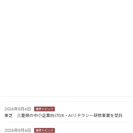
2024年2月3日
ニュース新着
2026年8月7日
経営
富士フイルムHD 完全子会社富士フイルムBIの株式上場検討開始
2026年8月7日
新商品
Sansan 店舗や物件ごとに契約書をまとめて管理 「Contract
One」で新機能提供
2026年8月6日
業界トピック
カナオカとRNスマートパッケージング 食品包装分野で業務提
携 社会課題解決型包装の普及目指す
2026年8月6日
業界トピック
東芝 三重県の中小企業向けDX・AIリテラシー研修事業を受託
2026年8月6日
業界トピック