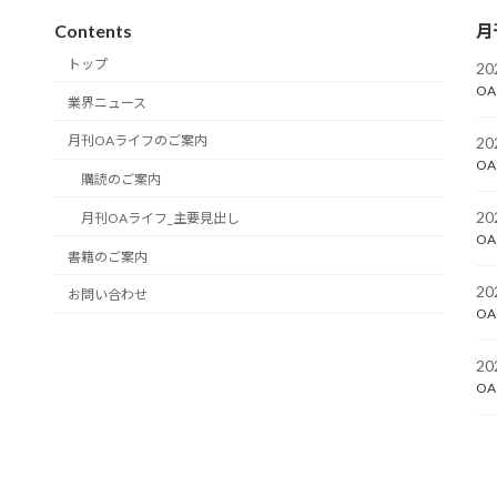
Contents
月
トップ
2
OA
業界ニュース
月刊OAライフのご案内
2
OA
購読のご案内
2
月刊OAライフ_主要見出し
OA
書籍のご案内
2
お問い合わせ
OA
2
OA