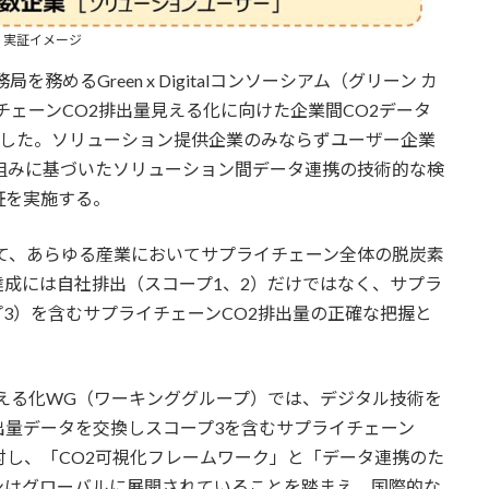
実証イメージ
務めるGreen x Digitalコンソーシアム（グリーン カ
チェーンCO2排出量見える化に向けた企業間CO2データ
表した。ソリューション提供企業のみならずユーザー企業
組みに基づいたソリューション間データ連携の技術的な検
証を実施する。
て、あらゆる産業においてサプライチェーン全体の脱炭素
成には自社排出（スコープ1、2）だけではなく、サプラ
3）を含むサプライチェーンCO2排出量の正確な把握と
アムの見える化WG（ワーキンググループ）では、デジタル技術を
出量データを交換しスコープ3を含むサプライチェーン
討し、「CO2可視化フレームワーク」と「データ連携のた
ンはグローバルに展開されていることを踏まえ、国際的な