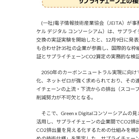
(一社)電子情報技術産業協会（JEITA）が事務局を
ケル デジタル コンソーシアム）は、サプライ
交換の実証実験を開始したと、12月9日に発
も合わせ計35社の企業が参画し、国際的な枠
証とサプライチェーンCO2算定の実務的な検
2050年のカーボンニュートラル実現に向け
化、ネットゼロが強く求められており、その達
イチェーンの上流・下流からの排出（スコープ
削減努力が不可欠となる。
そこで、Green x Digitalコンソーシ
活用し、サプライチェーンの企業間でCO2排
CO2排出量を見える化するための仕組みを検
めの技術仕様」を策定した。サプライチェー