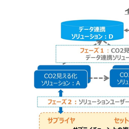
更
新
日
時
: