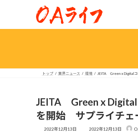
コ
ナ
ン
ビ
テ
ゲ
ン
ー
ツ
シ
へ
ョ
ス
ン
キ
に
ッ
移
プ
動
トップ
業界ニュース
環境
JEITA Green x 
JEITA Green x D
を開始 サプライチェ
最
2022年12月13日
2022年12月13日
O
終