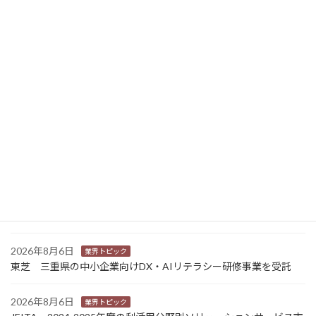
2026年3月17日
ニュース新着
2026年8月7日
経営
富士フイルムHD 完全子会社富士フイルムBIの株式上場検討開始
2026年8月7日
新商品
Sansan 店舗や物件ごとに契約書をまとめて管理 「Contract
One」で新機能提供
2026年8月6日
業界トピック
カナオカとRNスマートパッケージング 食品包装分野で業務提
携 社会課題解決型包装の普及目指す
2026年8月6日
業界トピック
東芝 三重県の中小企業向けDX・AIリテラシー研修事業を受託
2026年8月6日
業界トピック