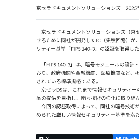
更
京セラドキュメントソリューションズ 2025年
新
日
時
:
京セラドキュメントソリューションズ（京セ
するために同社が開発したIC（集積回路）が
リティー基準「FIPS 140-3」の認証を取得
「FIPS 140-3」は、暗号モジュールの
おり、政府機関や金融機関、医療機関など、
されている標準規格である。
京セラDSは、これまで情報セキュリティー
品の提供を目指し、暗号技術の強化に取り組
今回の認証取得によって、同社の暗号技術が
められた厳しい情報セキュリティー基準を満
X
Bluesky