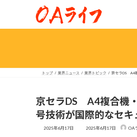
コ
ナ
ン
ビ
テ
ゲ
ン
ー
ツ
シ
へ
ョ
ス
ン
キ
に
ッ
移
プ
動
トップ
業界ニュース
業界トピック
京セラDS A
京セラDS A4複合機
号技術が国際的なセキ
最
2025年6月17日
2025年6月17日
OA
終