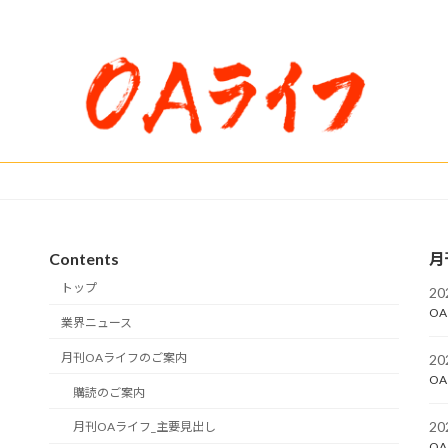
Contents
月
トップ
2
OA
業界ニュース
月刊OAライフのご案内
2
OA
購読のご案内
2
月刊OAライフ_主要見出し
OA