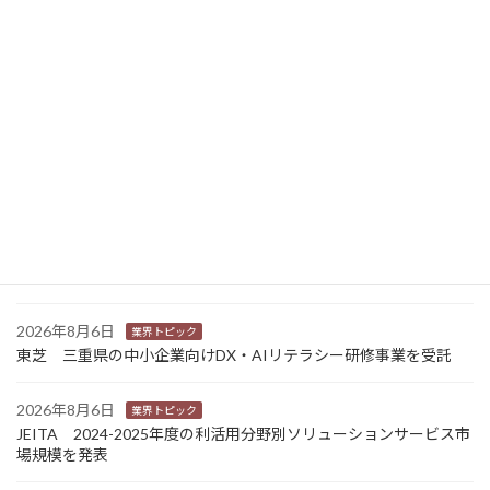
ニュース新着
2026年8月7日
経営
富士フイルムHD 完全子会社富士フイルムBIの株式上場検討開始
2026年8月7日
新商品
Sansan 店舗や物件ごとに契約書をまとめて管理 「Contract
One」で新機能提供
2026年8月6日
業界トピック
カナオカとRNスマートパッケージング 食品包装分野で業務提
携 社会課題解決型包装の普及目指す
2026年8月6日
業界トピック
東芝 三重県の中小企業向けDX・AIリテラシー研修事業を受託
2026年8月6日
業界トピック
JEITA 2024-2025年度の利活用分野別ソリューションサービス市
場規模を発表