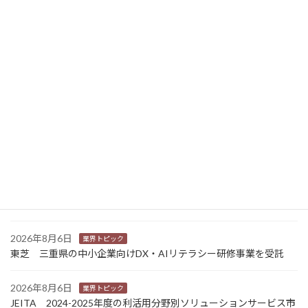
2023年8月24日
ニュース新着
2026年8月7日
経営
富士フイルムHD 完全子会社富士フイルムBIの株式上場検討開始
2026年8月7日
新商品
Sansan 店舗や物件ごとに契約書をまとめて管理 「Contract
One」で新機能提供
2026年8月6日
業界トピック
カナオカとRNスマートパッケージング 食品包装分野で業務提
携 社会課題解決型包装の普及目指す
2026年8月6日
業界トピック
東芝 三重県の中小企業向けDX・AIリテラシー研修事業を受託
2026年8月6日
業界トピック
JEITA 2024-2025年度の利活用分野別ソリューションサービス市