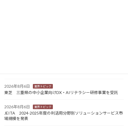
ニュース新着
2026年8月7日
経営
富士フイルムHD 完全子会社富士フイルムBIの株式上場検討開始
2026年8月7日
新商品
Sansan 店舗や物件ごとに契約書をまとめて管理 「Contract
One」で新機能提供
2026年8月6日
業界トピック
カナオカとRNスマートパッケージング 食品包装分野で業務提
携 社会課題解決型包装の普及目指す
2026年8月6日
業界トピック
東芝 三重県の中小企業向けDX・AIリテラシー研修事業を受託
2026年8月6日
業界トピック
JEITA 2024-2025年度の利活用分野別ソリューションサービス市
場規模を発表