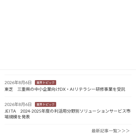
2026年8月7日
経営
富士フイルムHD 完全子会社富士フイルムBIの株式上場検討開始
2026年8月7日
新商品
Sansan 店舗や物件ごとに契約書をまとめて管理 「Contract
One」で新機能提供
2026年8月6日
業界トピック
カナオカとRNスマートパッケージング 食品包装分野で業務提
携 社会課題解決型包装の普及目指す
2026年8月6日
業界トピック
東芝 三重県の中小企業向けDX・AIリテラシー研修事業を受託
2026年8月6日
業界トピック
JEITA 2024-2025年度の利活用分野別ソリューションサービス市
場規模を発表
最新記事一覧＞＞＞