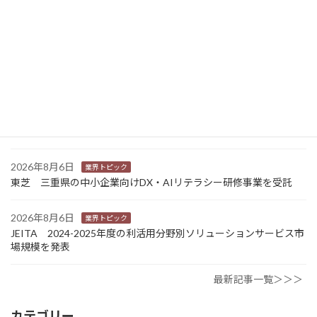
富士フイルムHD 完全子会社富士フイルムBIの株式上場検討開始
2026年8月7日
新商品
Sansan 店舗や物件ごとに契約書をまとめて管理 「Contract
One」で新機能提供
2026年8月6日
業界トピック
カナオカとRNスマートパッケージング 食品包装分野で業務提
携 社会課題解決型包装の普及目指す
2026年8月6日
業界トピック
東芝 三重県の中小企業向けDX・AIリテラシー研修事業を受託
2026年8月6日
業界トピック
JEITA 2024-2025年度の利活用分野別ソリューションサービス市
場規模を発表
最新記事一覧＞＞＞
カテゴリー