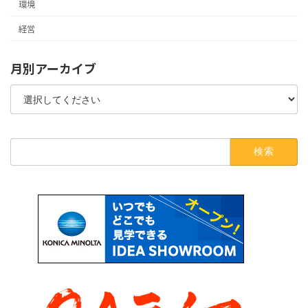
環境
経営
月別アーカイブ
検
索: