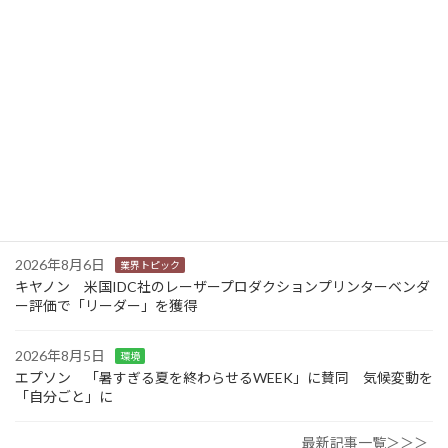
2026年8月6日
業界トピック
カナオカとRNスマートパッケージング 食品包装分野で業務提
携 社会課題解決型包装の普及目指す
2026年8月6日
業界トピック
東芝 三重県の中小企業向けDX・AIリテラシー研修事業を受託
2026年8月6日
業界トピック
JEITA 2024-2025年度の利活用分野別ソリューションサービス市
場規模を発表
2026年8月6日
業界トピック
キヤノン 米国IDC社のレーザープロダクションプリンターベンダ
ー評価で「リーダー」を獲得
2026年8月5日
環境
エプソン 「暑すぎる夏を終わらせるWEEK」に賛同 気候変動を
「自分ごと」に
最新記事一覧＞＞＞