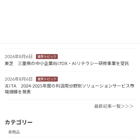
Sansan 店舗や物件ごとに契約書をまとめて管理 「Contract
One」で新機能提供
2026年8月6日
業界トピック
カナオカとRNスマートパッケージング 食品包装分野で業務提
携 社会課題解決型包装の普及目指す
2026年8月6日
業界トピック
東芝 三重県の中小企業向けDX・AIリテラシー研修事業を受託
2026年8月6日
業界トピック
JEITA 2024-2025年度の利活用分野別ソリューションサービス市
場規模を発表
最新記事一覧＞＞＞
カテゴリー
新商品