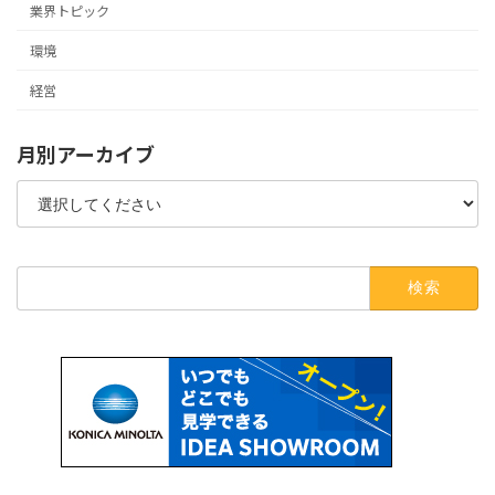
業界トピック
環境
経営
月別アーカイブ
検
索: