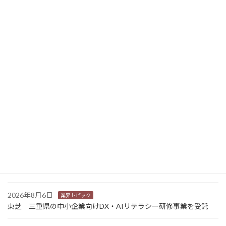
富士フイルムビジネスイノベーションジャパン 大阪府とスマート福祉の実現に向けた事業連携協定を締結
2022年9月12日
ニュース新着
2026年8月7日
経営
富士フイルムHD 完全子会社富士フイルムBIの株式上場検討開始
2026年8月7日
新商品
Sansan 店舗や物件ごとに契約書をまとめて管理 「Contract
One」で新機能提供
2026年8月6日
業界トピック
カナオカとRNスマートパッケージング 食品包装分野で業務提
携 社会課題解決型包装の普及目指す
2026年8月6日
業界トピック
東芝 三重県の中小企業向けDX・AIリテラシー研修事業を受託