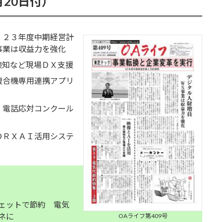
月20日付）
２３年度中期経営計
事業は収益力を強化
知など現場ＤＸ支援
合機専用連携アプリ
 電話応対コンクール
ＲＸＡＩ活用システ
ェットで節約 電気
ネに
OAライフ第409号