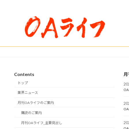
Contents
月
トップ
2
OA
業界ニュース
月刊OAライフのご案内
2
OA
購読のご案内
2
月刊OAライフ_主要見出し
OA