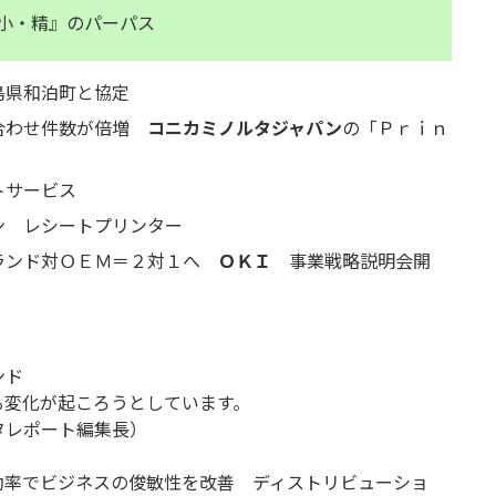
小・精』のパーパス
県和泊町と協定
合わせ件数が倍増
コニカミノルタジャパン
の「Ｐｒｉｎ
トサービス
 レシートプリンター
ランド対ＯＥＭ＝２対１へ
ＯＫＩ
事業戦略説明会開
ンド
化が起ころうとしています。
レポート編集長）
率でビジネスの俊敏性を改善 ディストリビューショ