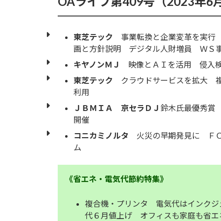
OAライフ第409号（2023年6
日
時
:
東芝テック
事業転換と企業変革を実行 
画と方針説明 デジタル人財増員 ＷＳ
キヤノンＭＪ
映像とＡＩを活用 侵入検
東芝テック
クラウドサービスを拡大 複
利用
ＪＢＭＩＡ
京セラＤＪ
鈴木氏最優秀賞
開催
コニカミノルタ
火災の早期発見に ＦＯ
ム
《省エネ・電気代節約特集》
複合機・プリンタ 電気代はインクジ
代６月値上げ オフィスも家庭も省エ