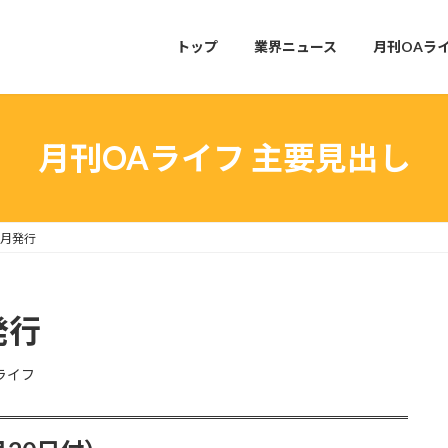
トップ
業界ニュース
月刊OAラ
月刊OAライフ 主要見出し
6月発行
発行
ライフ