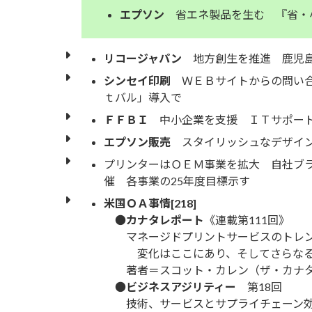
エプソン
省エネ製品を生む 『省・
リコージャパン
地方創生を推進 鹿児島
シンセイ印刷
ＷＥＢサイトからの問い
ｔバル」導入で
ＦＦＢＩ
中小企業を支援 ＩＴサポー
エプソン販売
スタイリッシュなデザイン
プリンターはＯＥＭ事業を拡大 自社ブ
催 各事業の25年度目標示す
米国ＯＡ事情[218]
●
カナタレポート
《連載第111回》
マネージドプリントサービスのトレ
変化はここにあり、そしてさらなる変
著者＝スコット・カレン（ザ・カナタ
●
ビジネスアジリティー
第18回
技術、サービスとサプライチェーン効