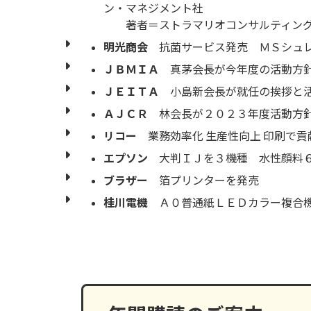
ン・マネジメント社
著者＝ストラマリオコンサルティング
明光商会
抗菌サービス発売 ＭＳシュ
ＪＢＭＩＡ
真茅会長が今年度の活動方
ＪＥＩＴＡ
小島新会長が就任の挨拶と
ＡＪＣＲ
林会長が２０２３年度活動方
リコー
業務効率化 生産性向上 印刷で貢
エプソン
大判ＩＪを３機種 水性顔料
ブラザー
箔プリンターを発売
桂川電機
Ａ０普通紙ＬＥＤカラー複合