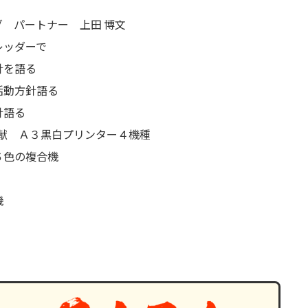
 パートナー 上田 博文
レッダーで
針を語る
活動方針語る
針語る
献 Ａ３黒白プリンター４機種
６色の複合機
機