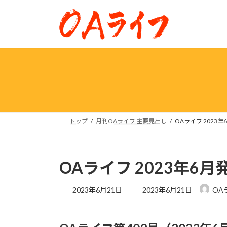
コ
ナ
ン
ビ
テ
ゲ
ン
ー
ツ
シ
へ
ョ
ス
ン
キ
に
ッ
移
プ
動
トップ
月刊OAライフ 主要見出し
OAライフ 2023年
OAライフ 2023年6月
最
2023年6月21日
2023年6月21日
OA
終
更
新