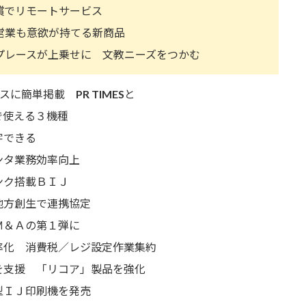
でリモートサービス
業も意欲が持てる新商品
レースが上乗せに 文教ニーズをつかむ
ースに簡単掲載
PR TIMES
と
使える３機種
字できる
タ業務効率向上
ンク搭載ＢＩＪ
方創生で連携協定
Ｍ＆Ａの第１弾に
化 消費税／レジ設定作業集約
支援 「リコア」製品を強化
ＩＪ印刷機を発売