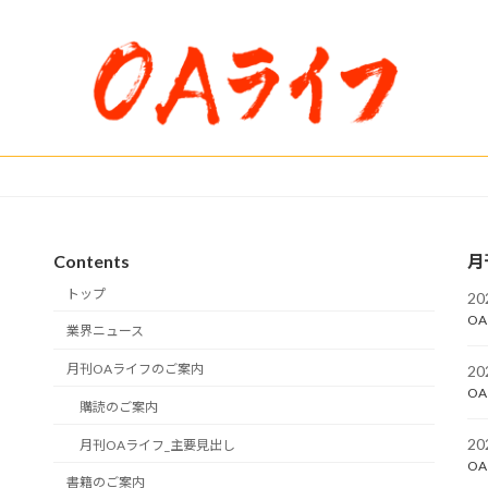
Contents
月
トップ
2
OA
業界ニュース
月刊OAライフのご案内
2
OA
購読のご案内
2
月刊OAライフ_主要見出し
OA
書籍のご案内