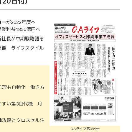
月20日付）
コー
が2022年度へ
業利益1850億円へ
社長が中期戦略語る
開催 ライフスタイル
処理も自動化 働き方
すい第3世代機 月
攻略とクロスセル注
OAライフ第359号