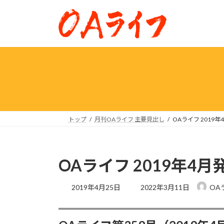
コ
ナ
ン
ビ
テ
ゲ
ン
ー
ツ
シ
へ
ョ
ス
ン
キ
に
ッ
移
プ
動
トップ
月刊OAライフ 主要見出し
OAライフ 2019年
OAライフ 2019年4月
最
2019年4月25日
2022年3月11日
OA
終
更
新