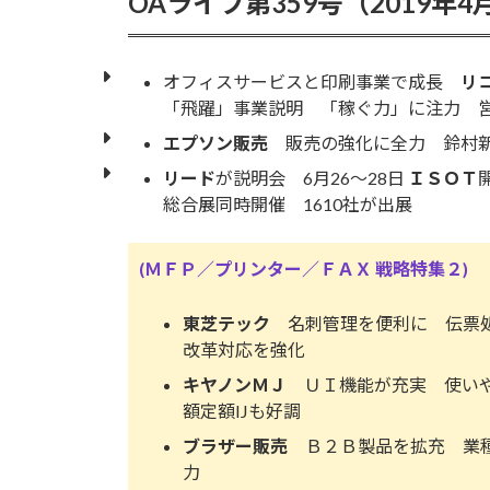
OAライフ第359号（2019年4
日
時
:
オフィスサービスと印刷事業で成長
リ
「飛躍」事業説明 「稼ぐ力」に注力 営
エプソン販売
販売の強化に全力 鈴村新
リード
が説明会 6月26〜28日
ＩＳＯＴ
総合展同時開催 1610社が出展
(ＭＦＰ／プリンター／ＦＡＸ 戦略特集２)
東芝テック
名刺管理を便利に 伝票
改革対応を強化
キヤノンＭＪ
ＵＩ機能が充実 使いや
額定額IJも好調
ブラザー販売
Ｂ２Ｂ製品を拡充 業種
力