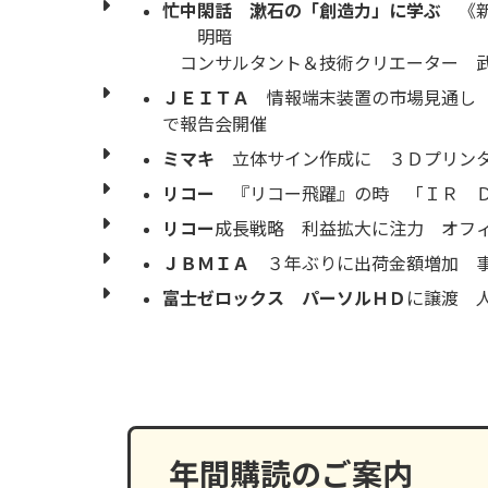
忙中閑話 漱石の「創造力」に学ぶ
《新
明暗
コンサルタント＆技術クリエーター 
ＪＥＩＴＡ
情報端末装置の市場見通し 
で報告会開催
ミマキ
立体サイン作成に ３Ｄプリン
リコー
『リコー飛躍』の時 「ＩＲ 
リコー
成長戦略 利益拡大に注力 オフ
ＪＢＭＩＡ
３年ぶりに出荷金額増加 事
富士ゼロックス
パーソルＨＤ
に譲渡 
年間購読のご案内