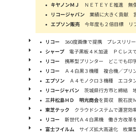
キヤノンＭＪ
ＮＥＴＥＹＥ推進 無償
リコージャパン
業績に大きく貢献 営
エプソン販売
今年度も２倍目標 リプ
リコー
360度画像で提携 プレスリリ
シャープ
電子黒板４Ｋ加速 ＰＣレスで
リコー
携帯型プリンター どこでも印
リコー
Ａ４白黒３機種 複合機／プリン
エプソン
Ａ４モノクロ３機種 エコタ
リコージャパン
茨城県行方市と締結 地
三井松島ＨＤ
明光商会
を買収 脱石炭
東芝テック
クラウドシステムで運営効率
リコー
新世代Ａ４白黒機 働き方改革を
富士フイルム
サイズ拡大高速化 枚葉型