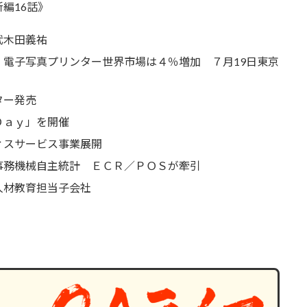
編16話》
武木田義祐
電子写真プリンター世界市場は４％増加 ７月19日東京
ター発売
Ｄａｙ」を開催
ィスサービス事業展開
務機械自主統計 ＥＣＲ／ＰＯＳが牽引
人材教育担当子会社