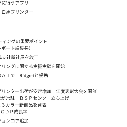
単に行うアプリ
白黒プリンター
ティングの重要ポイント
レポート編集長）
阜支社新社屋を竣工
リングに関する実証実験を開始
像ＡＩで
Ridge-i
と提携
リンター出荷が安定増加 年度表彰大会を開催
が常駐 ＢＳＰセンター立ち上げ
３カラー新商品を発表
のＧＤＰ成長率
ジョンコア追加