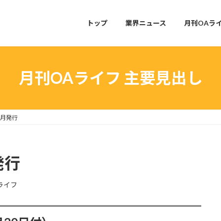
トップ
業界ニュース
月刊OAラ
月刊OAライフ 主要見出し
4月発行
発行
ライフ