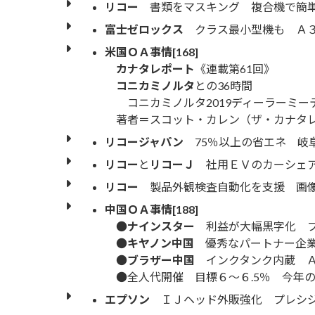
リコー
書類をマスキング 複合機で簡
富士ゼロックス
クラス最小型機も Ａ３
米国ＯＡ事情[168]
カナタレポート
《連載第61回》
コニカミノルタ
との36時間
コニカミノルタ2019ディーラーミー
著者＝スコット・カレン（ザ・カナタ
リコージャパン
75％以上の省エネ 岐
リコー
と
リコーＪ
社用ＥＶのカーシェア
リコー
製品外観検査自動化を支援 画
中国ＯＡ事情[188]
●
ナインスター
利益が大幅黒字化 プ
●
キヤノン中国
優秀なパートナー企業
●
ブラザー中国
インクタンク内蔵 Ａ
●全人代開催 目標６〜６.5％ 今年
エプソン
ＩＪヘッド外販強化 プレシ